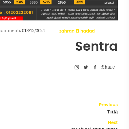
comments
0
13/12/2024
zahraa El hadad
Sentra
Share:
Previous
Tida
Next