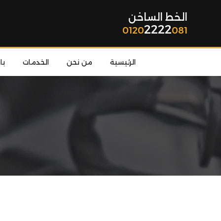
الخط الساخن
2222
0120
081
الرئيسية
من نحن
الخدمات
با