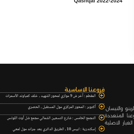
Qashqai 2022-2024
فروعنا الاساسية
المقطم : آخر ش 9 موازي لمحور الشهيد ، خلف كمباوند الأسمرات
أكتوبر : المحور المركزي مول المستقبل ، الحصري
ينو والنيسان.
نا المتعددة
التجمع الخامس : شارع التسعين الشمالي مجمع شل أوت اللوتس
غيار الاصلية
إسكندرية : ابيس 10 ، الطريق الدائري بعد جراند مول لمعي