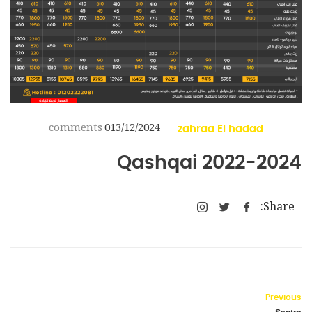
comments
0
13/12/2024
zahraa El hadad
Qashqai 2022-2024
Share:
Previous