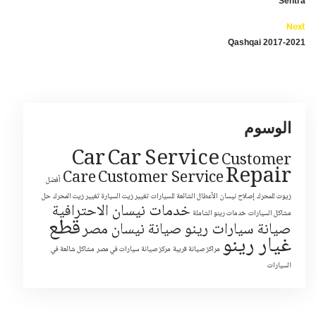
Sentra
Next
Qashqai 2017-2021
الوسوم
Car
Car Service
Customer
Repair
Care
Customer Service
أفضل
زيوت للمحرك
إصلاح نيسان
الأعطال الشائعة للسيارات
تغيير زيت السيارة
تغيير زيت المحرك
حل
خدمات نيسان الاحترافية
مشاكل السيارات
خدمات رينو الشاملة
قطع
صيانة سيارات رينو
صيانة نيسان مصر
غيار رينو
مراكز صيانة قريبة
مركز صيانة سيارات في مصر
مشاكل شائعة في
السيارات