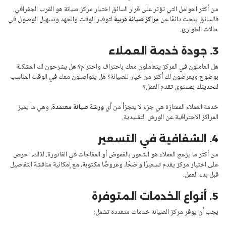
من أكثر العوامل التي تؤثر على قرار السائق اختيار مركز صيانة هو القرب الجغرافي.
فالسائق يبحث دائمًا عن
مراكز صيانة قريبة
لتوفير الوقت والجهد وتسهيل الوصول في
حالات الطوارئ.
3. جودة خدمة العملاء
هل العاملون في المركز يتعاملون معك باحتراف واحترام؟ هل يشرحون لك المشكلة
بوضوح ويعرضون لك أكثر من خيار للصيانة؟ هل يتواصلون معك في الوقت المناسب
لتحديثك بمستوى تقدم العمل؟
خدمة العملاء الممتازة هي جزء لا يتجزأ من أي
ورشة صيانة معتمدة
، وهي ما يميز
المراكز الاحترافية عن الورش التقليدية.
4. الشفافية في التسعير
من أكثر ما يزعج العملاء هو الشعور بالغموض أو المفاجآت في الفاتورة. لذلك، احرص
على اختيار مركز يقدم تسعيرًا واضحًا، وعروضًا مكتوبة، مع إمكانية مناقشة التفاصيل
قبل بدء العمل.
5. أنواع الخدمات المتوفرة
يجب أن يوفر مركز الصيانة خدمات متعددة تشمل: