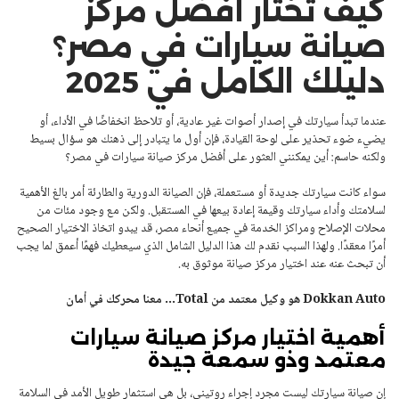
كيف تختار أفضل مركز
صيانة سيارات في مصر؟
دليلك الكامل في 2025
عندما تبدأ سيارتك في إصدار أصوات غير عادية، أو تلاحظ انخفاضًا في الأداء، أو
يضيء ضوء تحذير على لوحة القيادة، فإن أول ما يتبادر إلى ذهنك هو سؤال بسيط
ولكنه حاسم: أين يمكنني العثور على أفضل مركز صيانة سيارات في مصر؟
سواء كانت سيارتك جديدة أو مستعملة، فإن الصيانة الدورية والطارئة أمر بالغ الأهمية
لسلامتك وأداء سيارتك وقيمة إعادة بيعها في المستقبل. ولكن مع وجود مئات من
محلات الإصلاح ومراكز الخدمة في جميع أنحاء مصر، قد يبدو اتخاذ الاختيار الصحيح
أمرًا معقدًا. ولهذا السبب نقدم لك هذا الدليل الشامل الذي سيعطيك فهمًا أعمق لما يجب
أن تبحث عنه عند اختيار مركز صيانة موثوق به.
Dokkan Auto هو وكيل معتمد من Total… معنا محركك في أمان
أهمية اختيار مركز صيانة سيارات
معتمد وذو سمعة جيدة
إن صيانة سيارتك ليست مجرد إجراء روتيني، بل هي استثمار طويل الأمد في السلامة