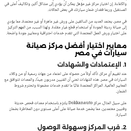
والكفاءة. إن اختيار مركز غير مؤهل يمكن أن يؤدي إلى مشاكل أكبر، وتكاليف أعلى في
المستقبل، وربما فقدان ضمان سيارتك في بعض الحالات.
في مصر، يعتمد العديد من السائقين على ورش غير ماهرة أو غير معتمدة، مما يؤدي
إلى صيانة رديئة الجودة أو استخدام قطع غيار مقلدة. ولهذا السبب، من المهم التركيز
على اختيار ورش العمل المعتمدة التي تقدم خدمات احترافية ومعايير جودة واضحة.
معايير اختيار أفضل مركز صيانة
سيارات في مصر
1. الإعتمادات والشهادات
عند تقييم أي مركز، تأكد أولاً من حصوله على اعتماد من جهات رسمية أو من وكلاء
السيارات في مصر. هذه الشهادات تعني أن الفنيين مدربون جيدًا، والمعدات تتوافق مع
المعايير العالمية. المراكز المعتمدة غالبًا ما تقدم خدمات مضمونة وتحترم شروط
الضمان.
على سبيل المثال،
مركز Dokkanauto
يلتزم باستخدام معدات فحص حديثة
وفنيين معتمدين، مما يضمن خدمة صيانة على أعلى مستوى دون المخاطرة بضمان
السيارة.
2. قرب المركز وسهولة الوصول