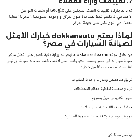
7. تقييمات وآراء العملاء
قم دائمًا بقراءة تقييمات العملاء السابقين على Google أو منصات التواصل
الاجتماعي. لا تكتفِ فقط بمشاهدة صور المركز أو وعوده التسويقية. التجربة الفعلية
للعملاء هي أقوى دليل على جودة المركز.
لماذا يعتبر dokkanauto خيارك الأمثل
لصيانة السيارات في مصر؟
من خلال موقع dokkanauto.com، نوفر لك بوابة ذكية للعثور على أفضل مركز
صيانة سيارات في مصر يناسب احتياجاتك. نحن لا نقدم فقط
خدمات صيانة
، بل نبني
ثقة مستدامة مع عملائنا من خلال:
فريق متخصص ومدرب بأحدث التقنيات
فروع متعددة لتغطية معظم المحافظات
حجز إلكتروني سهل وسريع
خطط صيانة اقتصادية طويلة الأمد
عروض موسمية وتخفيضات حصرية للمشتركين
تواصل معانا الان