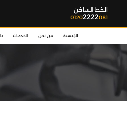
الخط الساخن
2222
0120
081
الرئيسية
من نحن
الخدمات
با