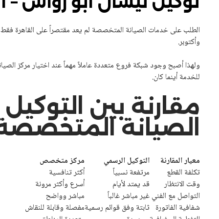
توكيل نيسان أبو رواش – ال
الطلب على خدمات الصيانة المتخصصة لم يعد مقتصراً على القاهرة فقط، بل
وأكتوبر.
ولهذا أصبح وجود شبكة فروع متعددة عاملاً مهماً عند اختيار مركز الصيا
للخدمة أينما كان.
مقارنة بين التوكيل 
الصيانة المتخصصة
معيار المقارنة
التوكيل الرسمي
مركز متخصص
تكلفة القطع
مرتفعة نسبياً
أكثر تنافسية
وقت الانتظار
قد يمتد لأيام
أسرع وأكثر مرونة
التواصل مع الفني
غير مباشر غالباً
مباشر وواضح
شفافية الفاتورة
ثابتة وفق قوائم رسمية
مفصلة وقابلة للنقاش